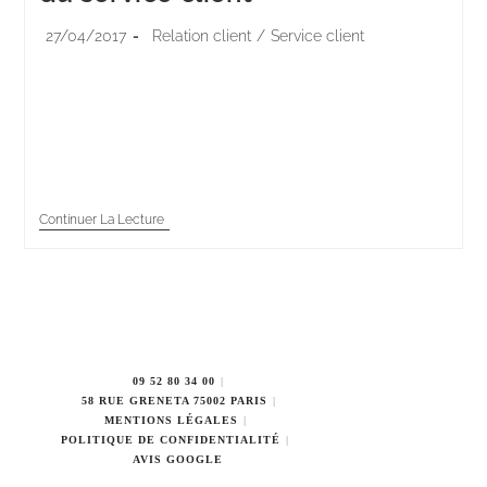
27/04/2017
Relation client
/
Service client
Pour améliorer l’efficacité de leur service client, les
entreprises se dotent de « chatbots », ces fameux
robots conversationnels disponibles en permanence
et capables de répondre à des demandes simples.…
Continuer La Lecture
09 52 80 34 00
58 RUE GRENETA 75002 PARIS
MENTIONS LÉGALES
POLITIQUE DE CONFIDENTIALITÉ
AVIS GOOGLE