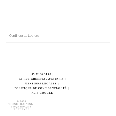
L'accueil téléphonique est le premier contact entre
une entreprise et ses clients ou prospects. Il n'y a pas
de seconde chance pour une première bonne
impression, rendant essentiels l'enthousiasme, la…
Continuer La Lecture
09 52 80 34 00
58 RUE GRENETA 75002 PARIS
MENTIONS LÉGALES
POLITIQUE DE CONFIDENTIALITÉ
AVIS GOOGLE
© 2020
PHONETRAINING -
TOUS DROITS
RÉSERVÉS