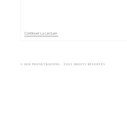
client. Savoir gérer ces situations avec calme et
efficacité est essentiel pour maintenir une
expérience client positive…
Continuer La Lecture
© 2020 PHONETRAINING - TOUS DROITS RÉSERVÉS