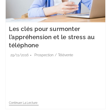
Les clés pour surmonter
l’appréhension et le stress au
téléphone
29/11/2016
Prospection
/
Télévente
Répondre au téléphone ou passer des appels aux
clients et prospects peut générer du stress et de
l’appréhension. Les causes de ces sentiments
désagréables sont multiples, mais il est
heureusement…
Continuer La Lecture