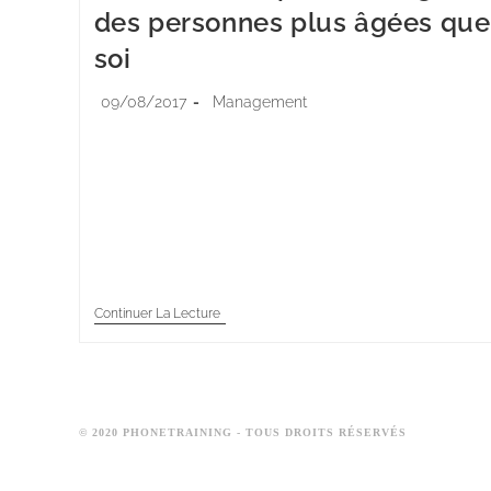
des personnes plus âgées que
soi
09/08/2017
Management
Fraichement diplômés ou jeunes entrepreneurs, de
plus en plus de jeunes occupent des postes à
responsabilité, et doivent manager une équipe de
collaborateurs plus âgés et plus expérimentés. Cett
situation…
Continuer La Lecture
© 2020 PHONETRAINING - TOUS DROITS RÉSERVÉS