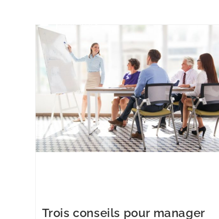
Cheerful young businesswoman pointing at whiteboard and
explaining strategy. Confident business coach presenting proje
to staff. Colleagues listening to presenter. Business meeting
concept
Trois conseils pour manager