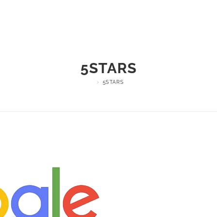
Formations
Accompagnemen
5STARS
>
5STARS