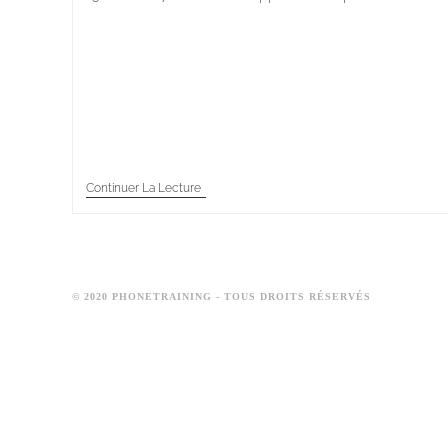
L’opérateur de call center constitue un élément clé
dans les nouvelles approches commerciales
développées ces dernières années avec l’évolution
de la technologie. Il peut assurer une fonction
commerciale ou de…
Continuer La Lecture
© 2020 PHONETRAINING - TOUS DROITS RÉSERVÉS