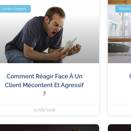
Centre d'appels
Relatio
Comment Réagir Face À Un
Client Mécontent Et Agressif
?
11/06/2018