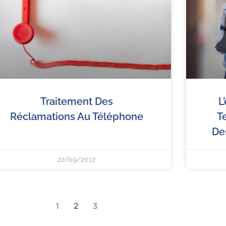
Traitement Des
L
Réclamations Au Téléphone
T
Des
22/09/2017
1
2
3