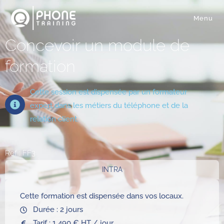
Menu
Concevoir un module de
formation
Cette session est dispensée par un formateur
expert dans les métiers du téléphone et de la
relation client.
Ref : FF3
INTRA
Cette formation est dispensée dans vos locaux.
Durée : 2 jours
Tarif : 1 490 € HT / jour