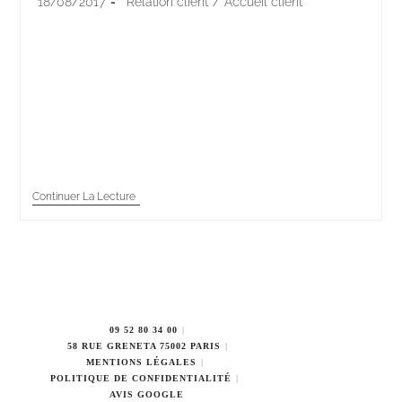
18/08/2017
Relation client
/
Accueil client
Dans un contexte de forte concurrence pour tous les
métiers, la qualité de l'accueil client devient
essentielle pour fidéliser les clients et rester
compétitifs. Entreprises, organismes
publics,commerçants, artisans, autoentrepreneurs…
tous…
Continuer La Lecture
09 52 80 34 00
58 RUE GRENETA 75002 PARIS
MENTIONS LÉGALES
POLITIQUE DE CONFIDENTIALITÉ
AVIS GOOGLE