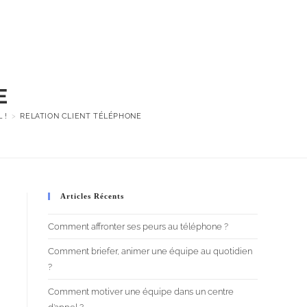
t
Ateliers
À propos
Blog
Contact
E
 !
>
RELATION CLIENT TÉLÉPHONE
Articles Récents
Comment affronter ses peurs au téléphone ?
Comment briefer, animer une équipe au quotidien
?
Comment motiver une équipe dans un centre