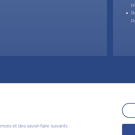
p
R
P
nces et des savoir-faire suivants :