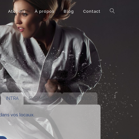
Ateliers
À propos
Blog
Contact
INTRA
SUR MESURE
À DISTANCE
dans vos locaux.