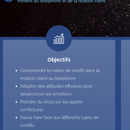
métiers du téléphone et de la relation client.
Objectifs
Comprendre la notion de conflit dans la
relation client au téléphone
Adopter des attitudes efficaces pour
désamorcer les émotions
Prendre du recul sur les appels
conflictuels
Savoir faire face aux différents types de
conflits