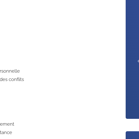
ersonnelle
des conflits
rtement
stance