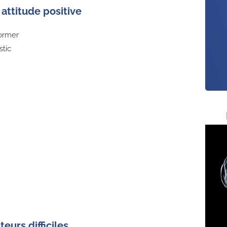
attitude positive
former
stic
908
eurs difficiles