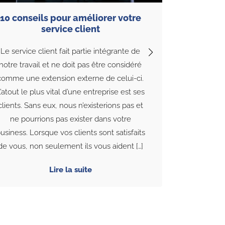
10 conseils pour améliorer votre
service client
4 astu
di
Le service client fait partie intégrante de
notre travail et ne doit pas être considéré
Le métier d
comme une extension externe de celui-ci.
stressant
’atout le plus vital d’une entreprise est ses
consta
clients. Sans eux, nous n’existerions pas et
pression da
ne pourrions pas exister dans votre
qui ne fâche
usiness. Lorsque vos clients sont satisfaits
objectifs fix
de vous, non seulement ils vous aident […]
de facteurs
à bo
Lire la suite