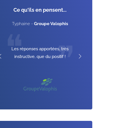
Ce qu'ils en pensent...
Typhaine
-
Groupe Valophis
San
❝
❝
Le formateur e
❞
les métho
Les réponses apportées, très
connaissance. 
instructive, que du positif !
pour applique
incontestabl