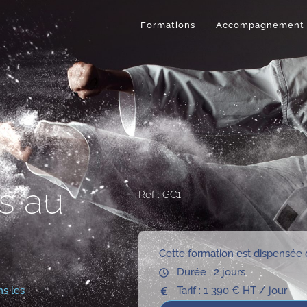
Formations
Accompagnement
ts au
Ref : GC1
Cette formation est dispensée 
Durée : 2 jours
ns les
Tarif : 1 390 € HT / jour