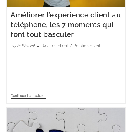
Améliorer l’expérience client au
téléphone, les 7 moments qui
font tout basculer
25/06/2026
Accueil client
/
Relation client
On réduit souvent l'expérience client au téléphone à
une question d'attitude. Être souriant, à l'écoute,
empathique. Tout cela compte, évidemment. Mais
s'arrêter à la gentillesse du conseiller fait passer à…
Continuer La Lecture