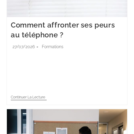
Comment affronter ses peurs
au téléphone ?
27/07/2026
Formations
Le téléphone sonne. Une main se crispe, la gorge se
serre, et une petite voix murmure qu'il vaudrait mieux
laisser sonner. Cette scène se joue chaque jour dans
des milliers…
Continuer La Lecture