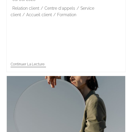
Relation client
/
Centre d'appels
/
Service
client
/
Accueil client
/
Formation
Une donnée a fait l'effet d'une douche froide dans le
secteur. En 2025, 90 % des Français déclarent préférer
attendre plus longtemps pour parler à un conseiller
humain plutôt qu'à…
Continuer La Lecture