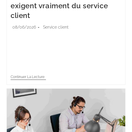
exigent vraiment du service
client
08/06/2026
Service client
Votre client veut une réponse tout de suite…et il veut
un vrai humain au bout du fil…et les 2 en même temps
! Cette contradiction résume le consommateur de
2026…
Continuer La Lecture