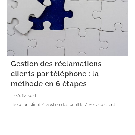
Gestion des réclamations
clients par téléphone : la
méthode en 6 étapes
22/06/2026
Relation client
/
Gestion des conflits
/
Service client
Un client qui réclame n'est pas un client perdu. C'est
même souvent l'inverse. Un client mécontent dont la
réclamation est bien traitée devient plus fidèle qu'un