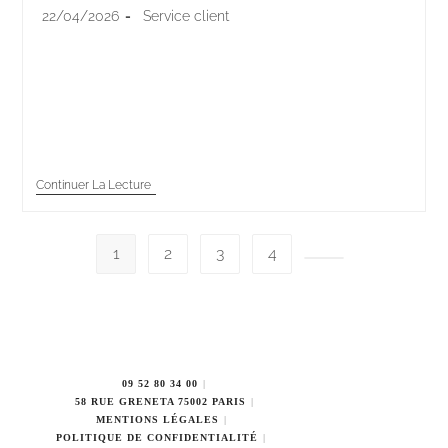
22/04/2026
Service client
Un conseiller qui répond avant d’avoir compris. Un
client qui répète sa demande trois fois. Un
malentendu qui s’installe. Ces situations ont toutes
une même cause : l’écoute passive. Dans…
Continuer La Lecture
1
2
3
4
09 52 80 34 00
58 RUE GRENETA 75002 PARIS
MENTIONS LÉGALES
POLITIQUE DE CONFIDENTIALITÉ