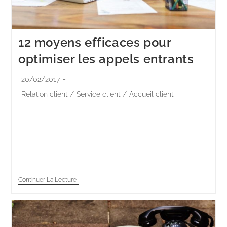
12 moyens efficaces pour
optimiser les appels entrants
20/02/2017
Relation client
/
Service client
/
Accueil client
L’accueil téléphonique est déterminant pour fidéliser
vos clients. Il est donc indispensable de les satisfaire
dès ce premier contact direct, en offrant une image
positive de votre entreprise. Pour y…
Continuer La Lecture