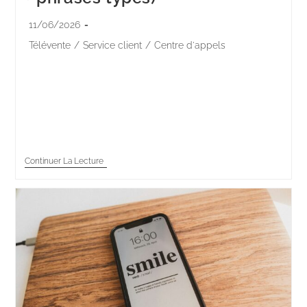
11/06/2026
Télévente
/
Service client
/
Centre d'appels
7 secondes. C'est le temps qu'il faut à un appelant
pour se forger une opinion sur votre entreprise, dès
que vous décrochez. Le ton de votre voix, votre
formule d'accueil,…
Continuer La Lecture