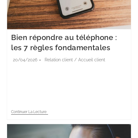
Bien répondre au téléphone :
les 7 règles fondamentales
20/04/2026
Relation client
/
Accueil client
Malgré la montée des chatbots et du self-service, 96
% des Français utilisent encore le téléphone pour
joindre un service client (Observatoire des Services
Clients 2024, BVA Xsight). C’est le…
Continuer La Lecture