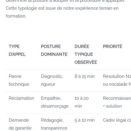
détermine la posture à adopter et la procédure à appliquer.
Cette typologie est issue de notre expérience terrain en
formation.
TYPE
POSTURE
DURÉE
PRIORITÉ
D’APPEL
DOMINANTE
TYPIQUE
OBSERVÉE
Panne
Diagnostic,
8 à 15 min
Résolution N1
technique
rigueur
ou escalade 
Réclamation
Empathie,
10 à 20
Reconnaissa
désamorçage
min
+ solution
Demande
Pédagogie,
5 à 10 min
Cadre légal cl
de garantie
transparence