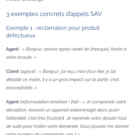
3 exemples concrets d’appels SAV
Exemple 1 : réclamation pour produit
défectueux
Agent
:
« Bonjour, service après-vente de [marque], Karim à
votre écoute. »
Client
(agacé)
: «
Bonjour, j’ai reçu mon four hier, je l’ai
déballé ce matin, il y a un gros impact sur la porte, c’est
inacceptable. »
Agent
(reformulation émotion + fait)
: «
Je comprends votre
déception, recevoir un appareil endommagé alors qu’on
l’attendait, c’est très frustrant. Je reprends votre dossier tout
de suite pour traiter votre demande. Vous pouvez me donner
votre numéro de commande, svp ? »