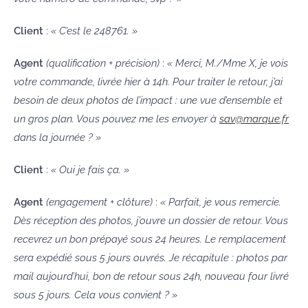
Client
:
« C’est le 248761. »
Agent
(qualification + précision)
:
« Merci, M./Mme X, je vois
votre commande, livrée hier à 14h. Pour traiter le retour, j’ai
besoin de deux photos de l’impact : une vue d’ensemble et
un gros plan. Vous pouvez me les envoyer à
sav@marque.fr
dans la journée ? »
Client
:
« Oui je fais ça. »
Agent
(engagement + clôture)
:
« Parfait, je vous remercie.
Dès réception des photos, j’ouvre un dossier de retour. Vous
recevrez un bon prépayé sous 24 heures. Le remplacement
sera expédié sous 5 jours ouvrés. Je récapitule : photos par
mail aujourd’hui, bon de retour sous 24h, nouveau four livré
sous 5 jours. Cela vous convient ? »