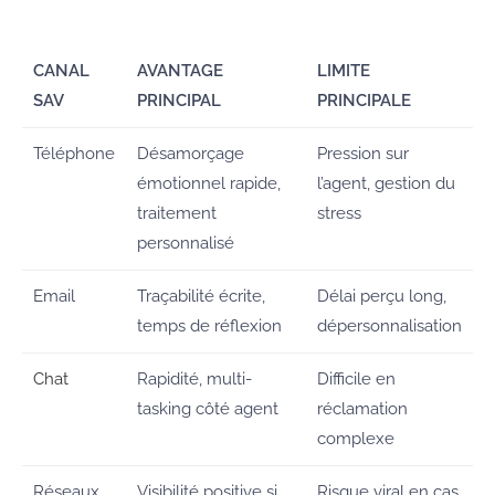
CANAL
AVANTAGE
LIMITE
SAV
PRINCIPAL
PRINCIPALE
Téléphone
Désamorçage
Pression sur
émotionnel rapide,
l’agent, gestion du
traitement
stress
personnalisé
Email
Traçabilité écrite,
Délai perçu long,
temps de réflexion
dépersonnalisation
Chat
Rapidité, multi-
Difficile en
tasking côté agent
réclamation
complexe
Réseaux
Visibilité positive si
Risque viral en cas